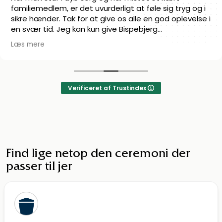
smukke afsked som de står inde for. Kan klart
anbefale dem!
Verificeret af Trustindex
Find lige netop den ceremoni der
passer til jer