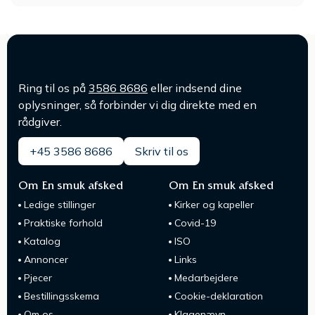
Ring til os på
3586 8686
eller indsend dine
oplysninger, så forbinder vi dig direkte med en
rådgiver.
+45 3586 8686
Skriv til os
Om En smuk afsked
Om En smuk afsked
Ledige stillinger
Kirker og kapeller
Praktiske forhold
Covid-19
Katalog
ISO
Annoncer
Links
Pjecer
Medarbejdere
Bestillingsskema
Cookie-deklaration
Om os
Klagenævn