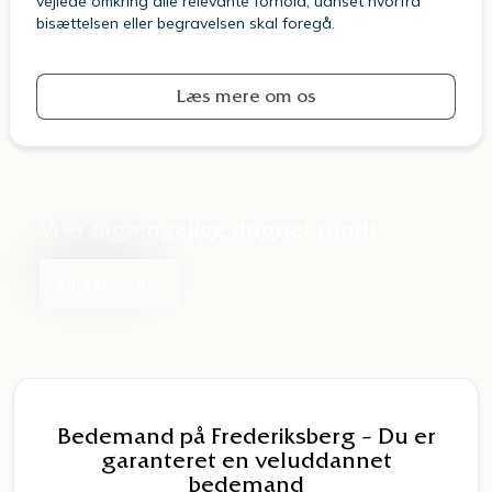
vejlede omkring alle relevante forhold, uanset hvorfra
bisættelsen eller begravelsen skal foregå.
Læs mere om os
Vi er tilgængelige
døgnet rundt
Ring til os her
Bedemand på Frederiksberg – Du er
garanteret en veluddannet
bedemand