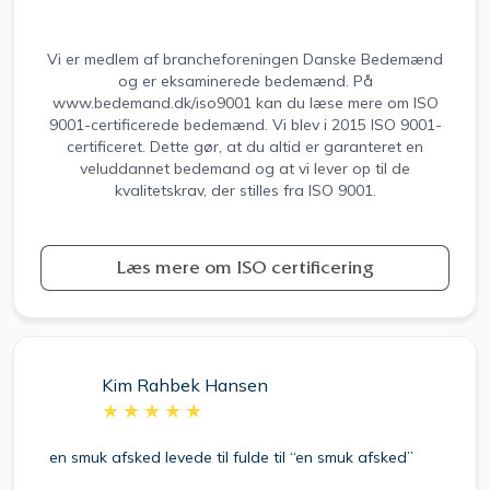
Vi er medlem af brancheforeningen Danske Bedemænd
og er eksaminerede bedemænd. På
www.bedemand.dk/iso9001 kan du læse mere om ISO
9001-certificerede bedemænd. Vi blev i 2015 ISO 9001-
certificeret. Dette gør, at du altid er garanteret en
veluddannet bedemand og at vi lever op til de
kvalitetskrav, der stilles fra ISO 9001.
Læs mere om ISO certificering
Pernille Sørensen
d”
er meget taknemlig over den fine service .
Profe
Detaljegraden på alle ting og om sorgen
med p