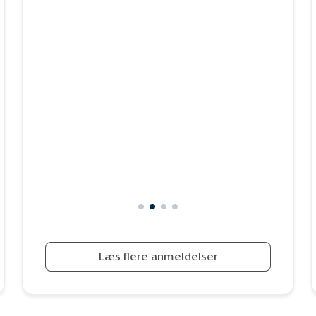
utrolig stor venlighed og kompetence,
ligesom al kørsel og håndteringer i
forbindelse med selve bisættelsen er
foregået præcist og som aftalt. Vi har følt
os meget trygge i hele forløbet.
Læs flere anmeldelser