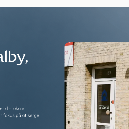
atalog
Priser
Annoncer
Om os
lby,
er din lokale
ar fokus på at sørge