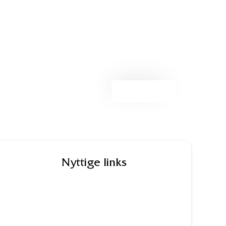
du
Ring til os her
Nyttige links
Marianne Mollerup Sørensen
dialog. I er dygtige, man er tryg hos
te giver sig tid til at lytte. Marianne
up