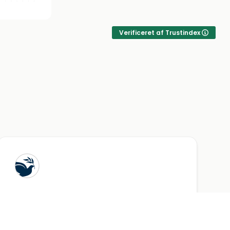
yr på ALT og
en lidt
 I
Verificeret af Trustindex
mål med. I
lene den
eres på
det, var
kke i tvivl
ælger, når
Borgerlig ceremoni
Borgerlige begravelser – eller borgerlige