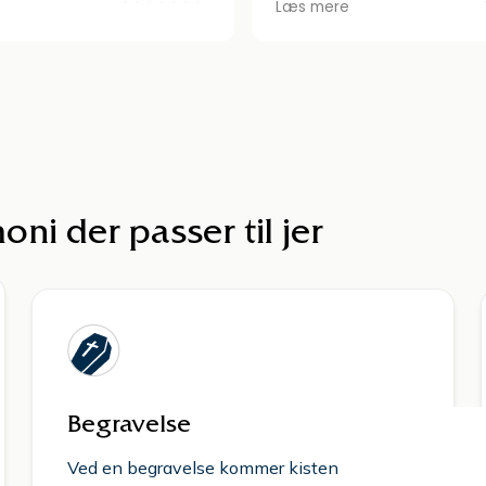
Læs mere
ret specielle udfordringer
hjælp i Jylland, der var st
i forbindelse med Covid19,
selv vores anmodning om 
blevet håndteret
anderledes bårebuket kom
elt og omhyggeligt.
naturligvis også så flot i 
å det varmeste anbefale
er så professionelle og a
egravelsesforretning.
måde blomsterne arrang
både i kirke og på gravste
virkelig imponerende 🙌. Er i
om hvilken bedemand vi v
ni der passer til jer
vi står i sorgens stund.
Begravelse
Ved en begravelse kommer kisten i jorden.