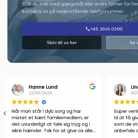
Står du inde med spørgsmål eller andre former for he
kontakte os på nedenstående telefonnummer.
+45 3616 0300
Skriv til os her
Se 
Linnea Norengaard
Je
15/06/2022
14/
Super venligt personale! De er gode
Har opleve
til at få givet den smukke afsked
profession
som de står inde for. Kan klart
hele forlø
anbefale dem!
har jeg føl
været over