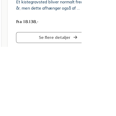
Et kistegravsted bliver normalt fredet i 20
år, men dette afhænger også af …
Fra 18.138,-
Se flere detaljer
Vi hjælper dig med en smu
Vi er din b
Som din begravelsesforret
videregive en smuk afske