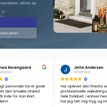
nvendelser, så kan du
vores priser
tte Andersen
Henriette GØTTR
08/2021
04/07/2026
t den fineste service og
En smuk afsked , Bispebjer
elle vejledning igennem
superfin forklaring af en 
bet. I enhver henseende
klar og tydelig tale, du er 
t mig tryg, og intet har
til dit job ♥️. Kæmpe anbef
ladt til tilfældighederne.
herfra, da vi havde brug fo