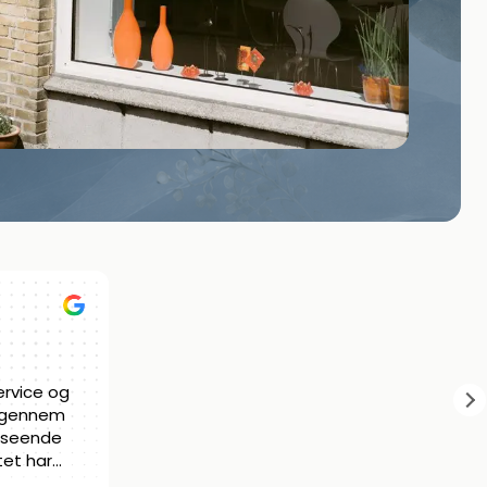
UP
marie louise irskov
27/05/2026
g, gav en
Kan varmt anbefale En Smuk Afsked.
rustvogn og
Meget empatiske, meget
vildt dygtig
professionelle. Det var en god og
aling
tryg oplevelse.
r jeres