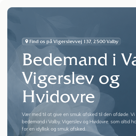
Praktiske forhold
K
Find os på Vigerslevvej 137, 2500 Valby
Bedemand i Va
Vigerslev og
Hvidovre
Vær med til at give en smuk afsked til den afdøde. Vi 
bedemand i Valby, Vigerslev og Hvidovre, som altid h
for en idyllisk og smuk afsked.