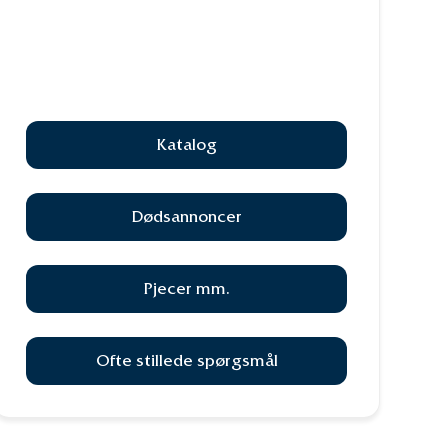
Katalog
Dødsannoncer
Pjecer mm.
Ofte stillede spørgsmål