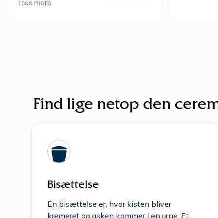
Læs mere
Der har væ
og ønsker 
og alt er 
profession
Jeg kan p
Værløse B
Find lige netop den ceremo
Bisættelse
En bisættelse er, hvor kisten bliver
kremeret og asken kommer i en urne. Et