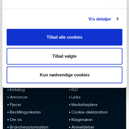
Vis detaljer
Ring til os på
3586 8686
eller indsend dine
oplysninger, så forbinder vi dig direkte med en
Tillad alle cookies
rådgiver.
+45 3586 8686
Skriv til os
Tillad valgte
Om En smuk afsked
Om En smuk afsked
Ledige stillinger
Kirker og kapeller
Kun nødvendige cookies
Praktiske forhold
Covid-19
Katalog
ISO
Annoncer
Links
Pjecer
Medarbejdere
Bestillingsskema
Cookie-deklaration
Om os
Klagenævn
Brancheautorisation
Anmeldelser