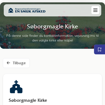
Søborgmagle Kirke
På denne side finder du kontaktinformation, vejvisning mv. til
den valgte kirke eller kapel
Tilbage
Søborgmagle Kirke