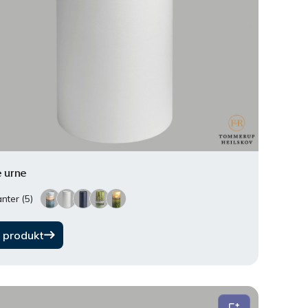
e urne
nter (5)
 produkt