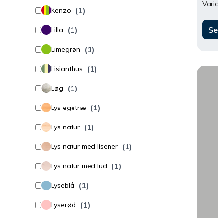
Varia
(1)
Kenzo
(1)
Se
Lilla
(1)
Limegrøn
(1)
Lisianthus
(1)
Løg
(1)
Lys egetræ
(1)
Lys natur
(1)
Lys natur med lisener
(1)
Lys natur med lud
(1)
Lyseblå
(1)
Lyserød