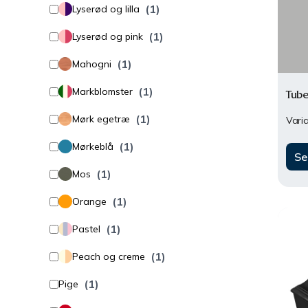
(1)
Lyserød og lilla
(1)
Lyserød og pink
(1)
Mahogni
(1)
Markblomster
Tube
(1)
Mørk egetræ
Varia
(1)
Mørkeblå
Se
(1)
Mos
(1)
Orange
(1)
Pastel
(1)
Peach og creme
(1)
Pige