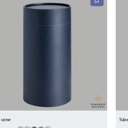
 urne
Tub