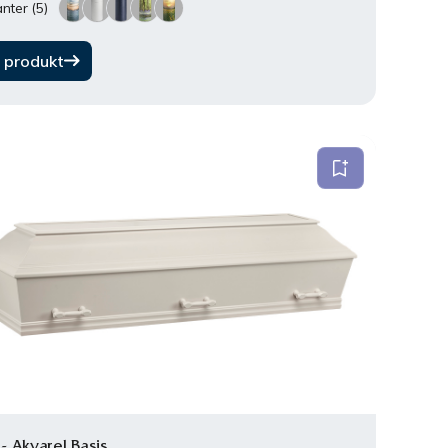
nter (5)
 produkt
 - Akvarel Basis