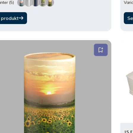
nter (5)
Varia
 produkt
Se
15 F