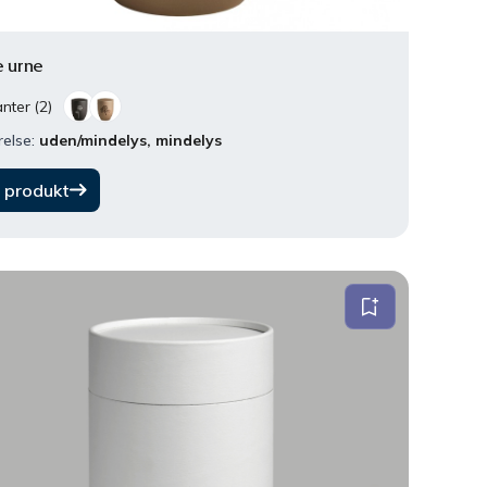
e urne
nter (2)
relse:
uden/mindelys, mindelys
 produkt