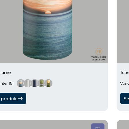
 urne
Tub
nter (5)
Varia
 produkt
Se