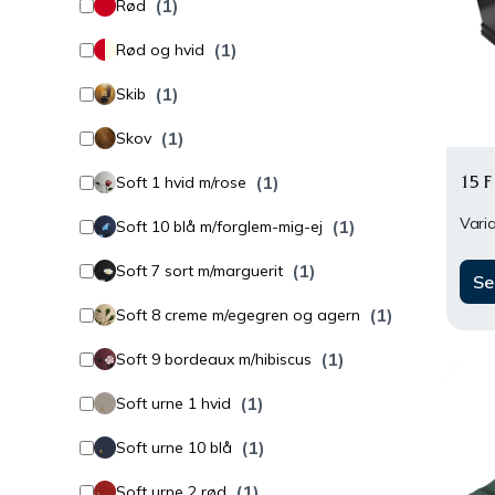
(1)
Rød
(1)
Rød og hvid
(1)
Skib
(1)
Skov
(1)
15 F
Soft 1 hvid m/rose
Varia
(1)
Soft 10 blå m/forglem-mig-ej
(1)
Soft 7 sort m/marguerit
Se
(1)
Soft 8 creme m/egegren og agern
(1)
Soft 9 bordeaux m/hibiscus
(1)
Soft urne 1 hvid
(1)
Soft urne 10 blå
(1)
Soft urne 2 rød