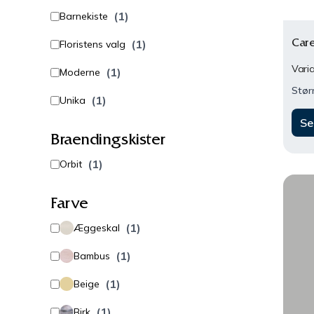
(1)
Barnekiste
Care
(1)
Floristens valg
Varia
(1)
Moderne
Størr
(1)
Unika
Se
Braendingskister
(1)
Orbit
Farve
(1)
Æggeskal
(1)
Bambus
(1)
Beige
(1)
Birk