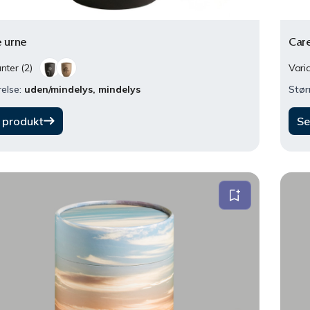
 urne
Car
nter (2)
Varia
else:
uden/mindelys, mindelys
Stør
 produkt
Se