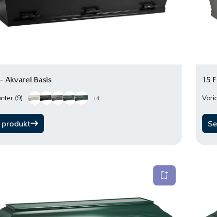
 - Akvarel Basis
15 F
nter (9)
Varia
+4
 produkt
Se