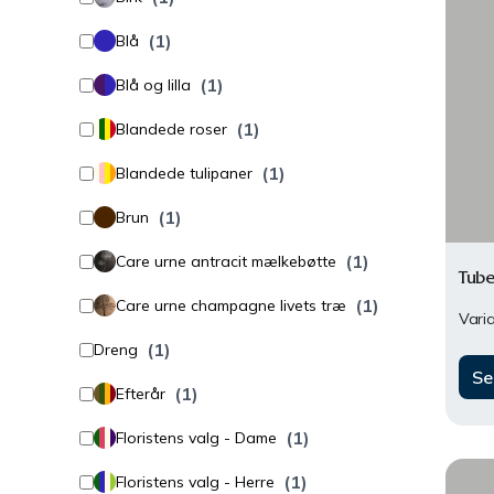
(1)
Blå
(1)
Blå og lilla
(1)
Blandede roser
(1)
Blandede tulipaner
(1)
Brun
(1)
Care urne antracit mælkebøtte
Tube
(1)
Care urne champagne livets træ
Varia
(1)
Dreng
Se
(1)
Efterår
(1)
Floristens valg - Dame
(1)
Floristens valg - Herre