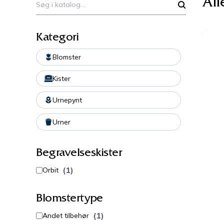
All
Kategori
Blomster
Kister
Urnepynt
Urner
Begravelseskister
(1)
Orbit
Blomstertype
(1)
Andet tilbehør