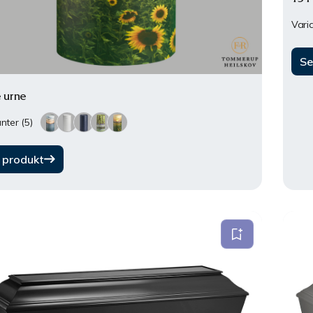
Varia
Se
 urne
nter (5)
 produkt